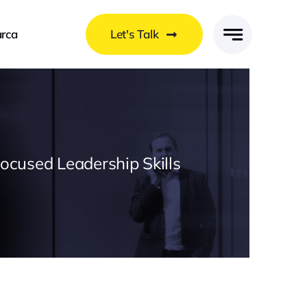
rca
Let's Talk
Focused Leadership Skills